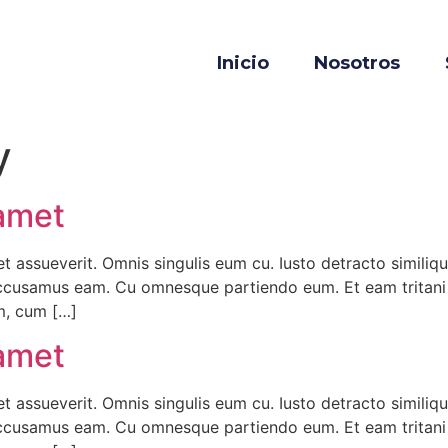
Inicio
Nosotros
y
 amet
t assueverit. Omnis singulis eum cu. Iusto detracto similiqu
ccusamus eam. Cu omnesque partiendo eum. Et eam tritani lo
im, cum […]
 amet
t assueverit. Omnis singulis eum cu. Iusto detracto similiqu
ccusamus eam. Cu omnesque partiendo eum. Et eam tritani lo