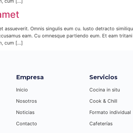
im, cum […]
 amet
t assueverit. Omnis singulis eum cu. Iusto detracto similiqu
ccusamus eam. Cu omnesque partiendo eum. Et eam tritani lo
im, cum […]
Empresa
Servicios
Inicio
Cocina in situ
Nosotros
Cook & Chill
Noticias
Formato individual
Contacto
Cafeterías